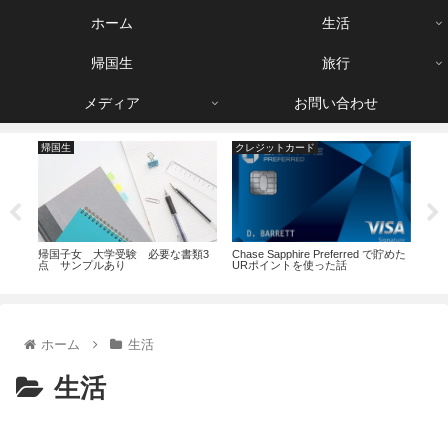
ホーム
生活
帰国生
旅行
メディア
お問い合わせ
帰国生
クレジットカード
映
件
帰国子女 大学受験 必要な書類3
節約
Chase Sapphire Preferred で貯めた
点 サンプルあり
テレ
URポイントを使った話
ホーム
生活
生活