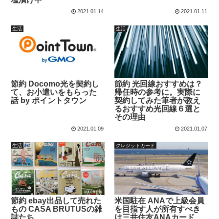
2021.01.14
2021.01.11
生活
生活
節約 Docomo光を契約し
節約 光回線おすすめは？
て、お小遣いをもらった
帰任時の参考に。実際に
話 by ポイントタウン
契約してみた筆者が教え
るおすすめ光回線６選と
その理由
2021.01.09
2021.01.07
生活
クレジットカード
節約 ebay出品して売れた
米国駐在 ANAで上級会員
もの CASA BRUTUSの雑
を目指す人が所有すべき
誌たち
は三井住友ANAカード