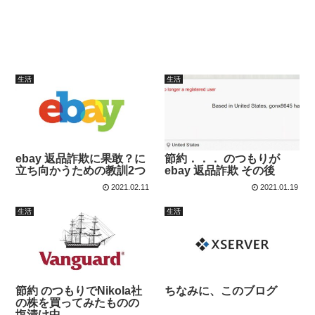
生活
生活
ebay 返品詐欺に果敢？に
節約．．． のつもりが
立ち向かうための教訓2つ
ebay 返品詐欺 その後
2021.02.11
2021.01.19
生活
生活
節約 のつもりでNikola社
ちなみに、このブログ
の株を買ってみたものの
塩漬け中