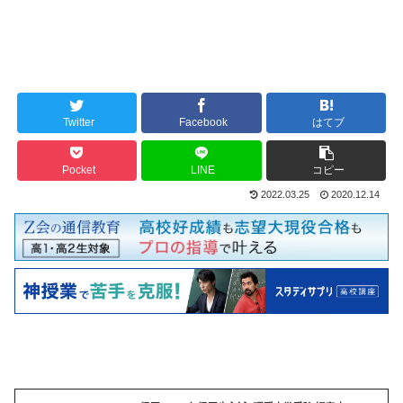
Twitter
Facebook
はてブ
Pocket
LINE
コピー
2022.03.25
2020.12.14