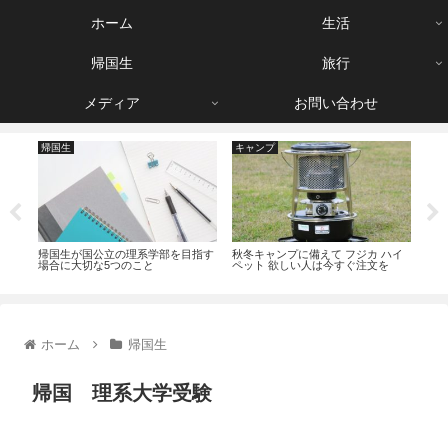
ホーム
生活
帰国生
旅行
メディア
お問い合わせ
帰国生
キャンプ
生
件
帰国生が国公立の理系学部を目指す
秋冬キャンプに備えて フジカ ハイ
節約
場合に大切な5つのこと
ペット 欲しい人は今すぐ注文を
欺 
ホーム
帰国生
帰国 理系大学受験