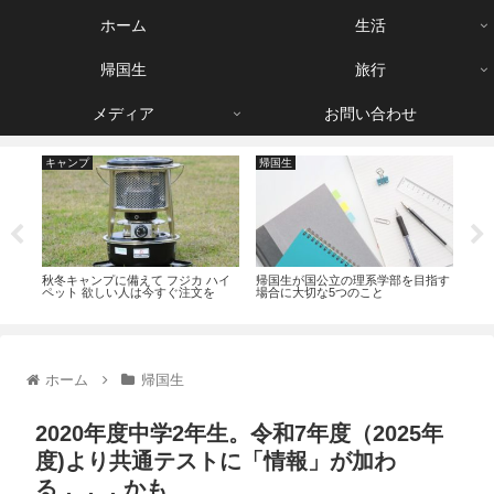
ホーム
生活
帰国生
旅行
メディア
お問い合わせ
キャンプ
帰国生
映
件
秋冬キャンプに備えて フジカ ハイ
帰国生が国公立の理系学部を目指す
節約
ペット 欲しい人は今すぐ注文を
場合に大切な5つのこと
テレ
ホーム
帰国生
2020年度中学2年生。令和7年度（2025年
度)より共通テストに「情報」が加わ
る．．．かも