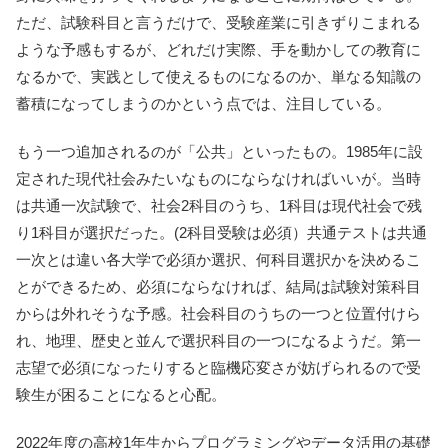
ただ、試験科目と言うだけで、受験産業に引きずりこまれる
ような予感もするが、どれだけ実際、手を動かしての教育に
なるかで、実践として使えるものになるのか、単なる知識の
蓄積になってしまうのかという点では、注目している。
もう一つ追加されるのが「公共」といったもの。1985年に設
定された現代社会みたいなものにならなければいいが。当時
は共通一次試験で、社会2科目のうち、1科目は現代社会で残
り1科目が選択だった。(2科目受験は必須）共通テストは共通
一次とは違い各大学で必須か選択、何科目選択かを決めるこ
とができるため、必須にならなければ、結局は試験対策科目
からは外れそうな予感。社会科目のうちの一つと位置付けら
れ、地理、歴史と並んで選択科目の一つになるようだ。第一
志望で必須になったりすると臨機応変さが妨げられるので受
験生が困ることになると心配。
2022年度の高校1年生からプログラミングやデータ活用の基礎