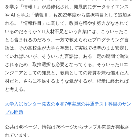
を学ぶ「情報Ⅰ」が必修化され、発展的にデータサイエンス
や AI を学ぶ「情報Ⅱ」も2023年度から選択科目として追加さ
れる。「情報科目」に関して、教員を増やす努力がなされて
いるのだろうか？IT人材不足という言葉には、こういったこ
とも含まれるのだろう。一方で教えられたプログラミング言
語は、その高校生が大学を卒業して実戦で標準のまま安定し
ていればいいが、そういった言語は、ある一定の期間で淘汰
されるため、取捨選択も必要となってくる。そういったITエ
ンジニアとしての知見と、教員としての資質を兼ね備えた人
材だと、さらに不足するような気がするが、杞憂に終われば
と考える。
大学入試センター発表の令和7年実施の共通テスト科目のサン
プル問題
公共は48ページ、情報は76ページからサンプル問題が掲載さ
れています。