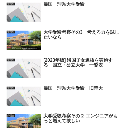
帰国 理系大学受験
帰国生
大学受験考察その3 考える力を試し
帰国生
たいなら
[2023年版] 帰国子女選抜を実施す
帰国生
る 国立・公立大学 一覧表
帰国 理系大学受験 旧帝大
帰国生
大学受験考察その２ エンジニアがも
帰国生
っと増えて欲しい